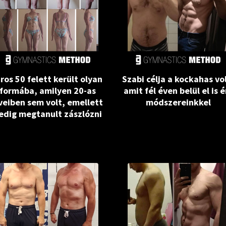
iros 50 felett került olyan
Szabi célja a kockahas vo
formába, amilyen 20-as
amit fél éven belül el is é
veiben sem volt, emellett
módszereinkkel
edig megtanult zászlózni