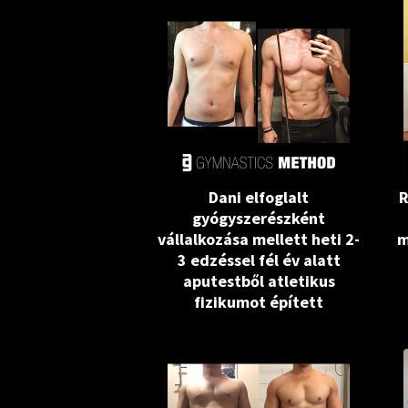
Dani elfoglalt
R
gyógyszerészként
vállalkozása mellett heti 2-
m
3 edzéssel fél év alatt
aputestből atletikus
fizikumot épített