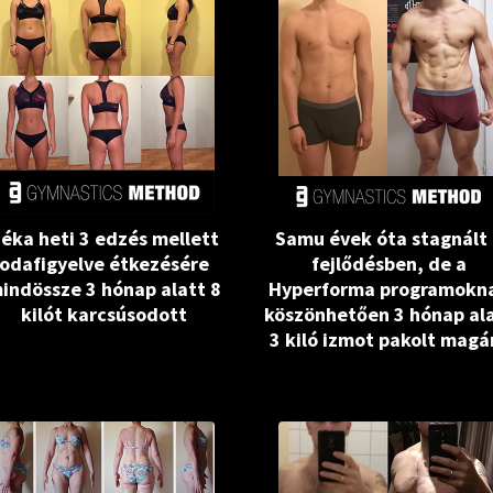
éka heti 3 edzés mellett
Samu évek óta stagnált
odafigyelve étkezésére
fejlődésben, de a
indössze 3 hónap alatt 8
Hyperforma programokn
kilót karcsúsodott
köszönhetően 3 hónap al
3 kiló izmot pakolt magá