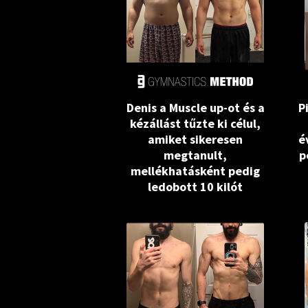
Denis a Muscle up-ot és a
P
kézállást tűzte ki célul,
amiket sikeresen
é
megtanult,
p
mellékhatásként pedig
ledobott 10 kilót