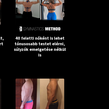
lt,
40 feletti nőként is lehet
rt
tónusosabb testet elérni,
súlyzók emelgetése nélkül
is