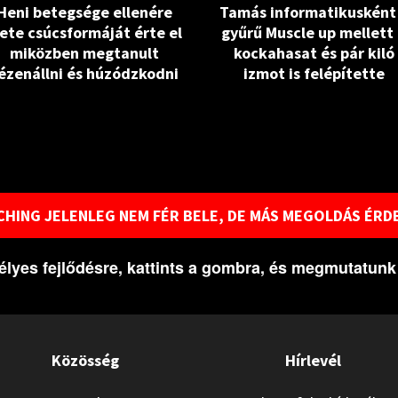
Heni betegsége ellenére
Tamás informatikusként
lete csúcsformáját érte el
gyűrű Muscle up mellett
miközben megtanult
kockahasat és pár kiló
ézenállni és húzódzkodni
izmot is felépítette
HING JELENLEG NEM FÉR BELE, DE MÁS MEGOLDÁS ÉRD
lyes fejlődésre, kattints a gombra, és megmutatun
Közösség
Hírlevél