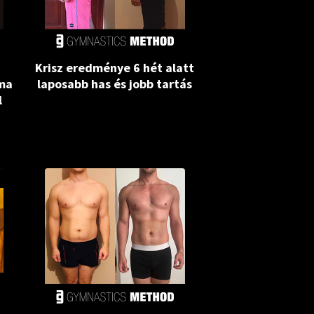
Krisz eredménye 6 hét alatt
rma
laposabb has és jobb tartás
l