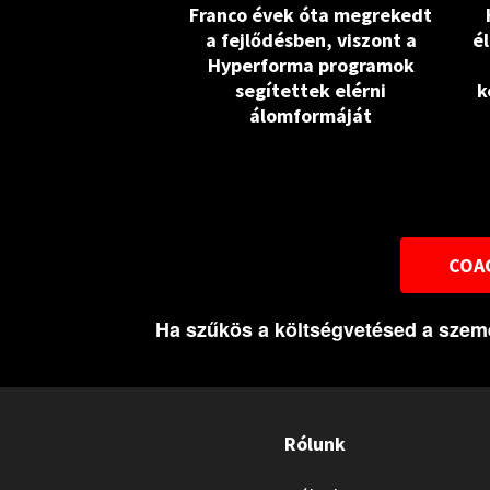
Franco évek óta megrekedt
a fejlődésben, viszont a
é
Hyperforma programok
segítettek elérni
k
álomformáját
COAC
Ha szűkös a költségvetésed a szemé
Rólunk