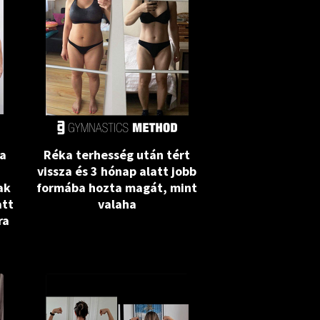
 a
Réka terhesség után tért
vissza és 3 hónap alatt jobb
ak
formába hozta magát, mint
att
valaha
ra