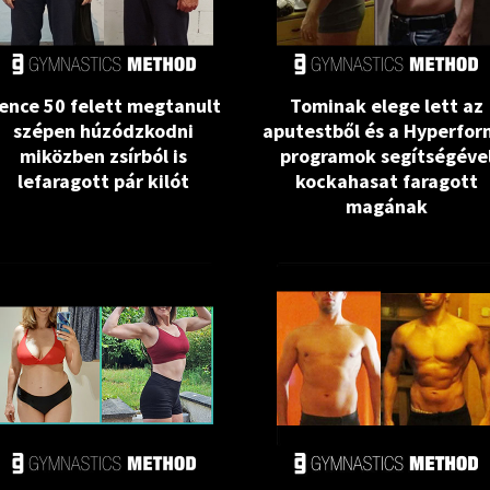
ence 50 felett megtanult
Tominak elege lett az
szépen húzódzkodni
aputestből és a Hyperfo
miközben zsírból is
programok segítségéve
lefaragott pár kilót
kockahasat faragott
magának