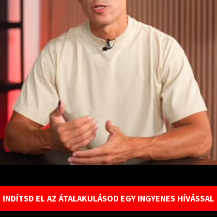
INDÍTSD EL AZ ÁTALAKULÁSOD EGY INGYENES HÍVÁSSAL