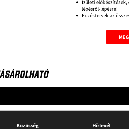
Ízületi előkészítések,
lépésről-lépésre!
Edzéstervek az összes
MEG
ÁSÁROLHATÓ
k
Közösség
Hírlevél