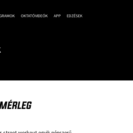
GRAMOK
OKTATÓVIDEÓK
APP
EDZÉSEK
K
ŐMÉRLEG
 és street workout egyik népszerű