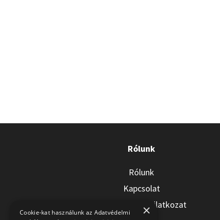
Rólunk
Rólunk
Kapcsolat
Adatkezelési nyilatkozat
×
Cookie-kat használunk az Adatvédelmi