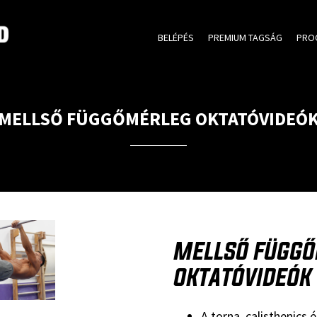
BELÉPÉS
PREMIUM TAGSÁG
PRO
MELLSŐ FÜGGŐMÉRLEG OKTATÓVIDEÓ
MELLSŐ FÜGG
OKTATÓVIDEÓK
A torna, calisthenics